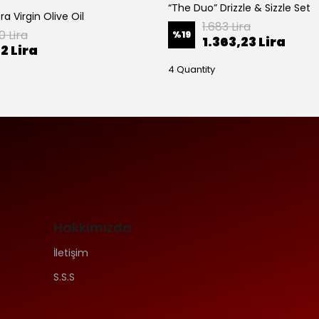
“The Duo” Drizzle & Sizzle Set
tra Virgin Olive Oil
1.683 Lira
0 Lira
%
19
1.363,23 Lira
2 Lira
4 Quantity
Hakkımızda
İletişim
S.S.S