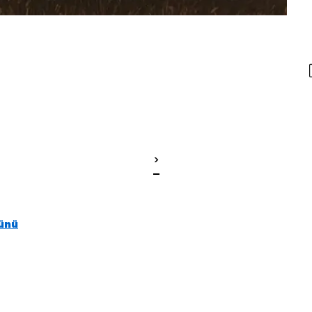
>
rünü