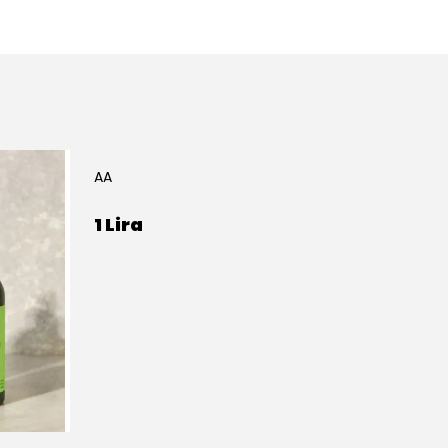
AA
1 Lira