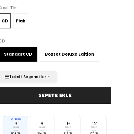
Kayıt Tipi
CD
Plak
CD
Standart CD
Boxset Deluxe Edition
Taksit Seçenekleri
SEPETE EKLE
En Popüler
3
6
9
12
taksit
taksit
taksit
taksit
aylık
aylık
aylık
aylık
528 TL
304 TL
213 TL
172 TL