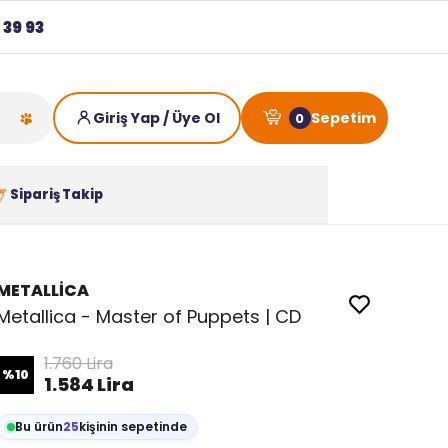
 39 93
0
Sipariş Takip
METALLİCA
Metallica - Master of Puppets | CD
1.760 Lira
%
10
1.584 Lira
Bu ürün
25
kişinin sepetinde