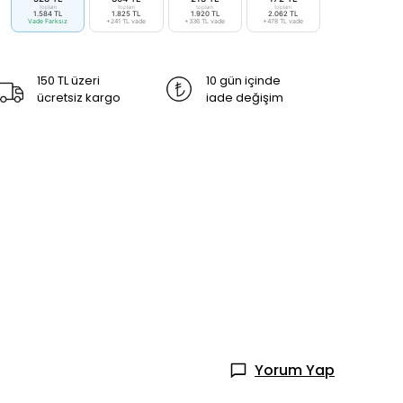
toplam
toplam
toplam
toplam
1.584 TL
1.825 TL
1.920 TL
2.062 TL
Vade Farksız
+241 TL vade
+336 TL vade
+478 TL vade
150 TL üzeri
10 gün içinde
ücretsiz kargo
iade değişim
Yorum Yap