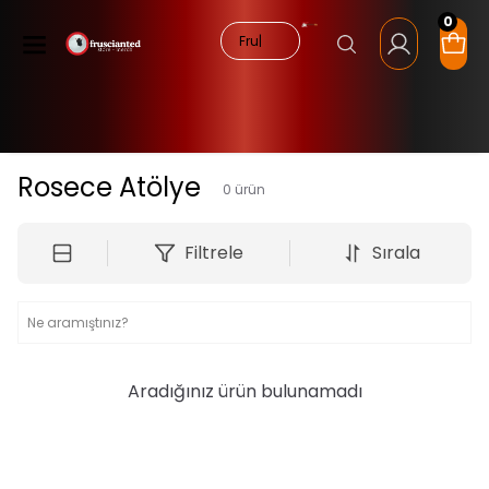
0
Rosece Atölye
0
ürün
Filtrele
Sırala
Aradığınız ürün bulunamadı