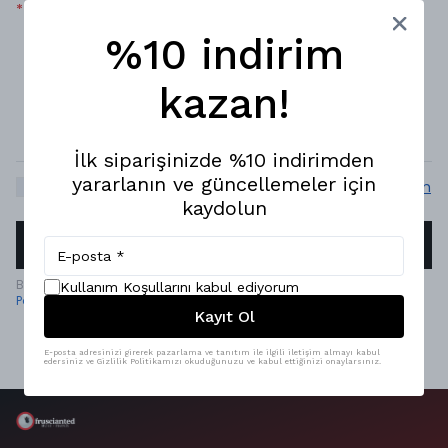
*
Mesaj
%10 indirim
kazan!
İlk siparişinizde %10 indirimden
yararlanın ve güncellemeler için
Kişisel verilerin korunması kanunu
okudum, onaylıyorum
kaydolun
TEKLIF AL
Bu site reCAPTCHA tarafından korunmaktadır ve Google
Gizlilik
Kullanım Koşullarını kabul ediyorum
Politikası
ve
Hizmet Şartları
geçerlidir.
Kayıt Ol
E-posta adresinizi girerek pazarlama ve tanıtım ile ilgili iletişim almayı kabul
edersiniz ve Gizlilik Politikamızı okuduğunuzu ve kabul ettiğinizi onaylarsınız.